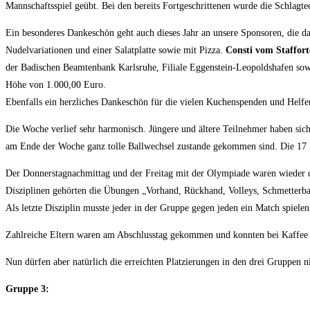
Mannschaftsspiel geübt. Bei den bereits Fortgeschrittenen wurde die Schlagtec
Ein besonderes Dankeschön geht auch dieses Jahr an unsere Sponsoren, die da
Nudelvariationen und einer Salatplatte sowie mit Pizza.
Consti vom Staffort
der Badischen Beamtenbank Karlsruhe, Filiale Eggenstein-Leopoldshafen sow
Höhe von 1.000,00 Euro.
Ebenfalls ein herzliches Dankeschön für die vielen Kuchenspenden und Helfe
Die Woche verlief sehr harmonisch. Jüngere und ältere Teilnehmer haben sich
am Ende der Woche ganz tolle Ballwechsel zustande gekommen sind. Die 17 K
Der Donnerstagnachmittag und der Freitag mit der Olympiade waren wieder 
Disziplinen gehörten die Übungen „Vorhand, Rückhand, Volleys, Schmetterba
Als letzte Disziplin musste jeder in der Gruppe gegen jeden ein Match spielen
Zahlreiche Eltern waren am Abschlusstag gekommen und konnten bei Kaffee
Nun dürfen aber natürlich die erreichten Platzierungen in den drei Gruppen ni
Gruppe 3: