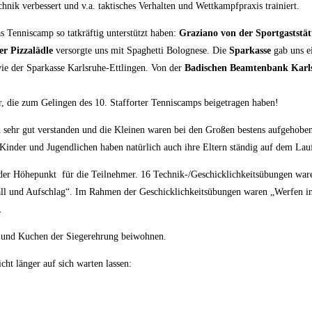
hnik verbessert und v.a. taktisches Verhalten und Wettkampfpraxis trainiert.
s Tenniscamp so tatkräftig unterstützt haben:
Graziano von der Sportgaststä
er Pizzalädle
versorgte uns mit Spaghetti Bolognese. Die
Sparkasse
gab uns e
ie der Sparkasse Karlsruhe-Ettlingen. Von der
Badischen Beamtenbank Karl
r, die zum Gelingen des 10. Stafforter Tenniscamps beigetragen haben!
 sehr gut verstanden und die Kleinen waren bei den Großen bestens aufgehoben. 
inder und Jugendlichen haben natürlich auch ihre Eltern ständig auf dem Lau
der Höhepunkt für die Teilnehmer. 16 Technik-/Geschicklichkeitsübungen war
ll und Aufschlag“. Im Rahmen der Geschicklichkeitsübungen waren „Werfen in 
.
 und Kuchen der Siegerehrung beiwohnen.
cht länger auf sich warten lassen: